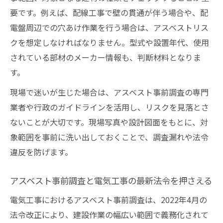
築年数や施工範囲とアスベスト調査の判断
要です。例えば、配線工事で壁の貫通が伴う場合や、配
材料
電盤周辺での穴あけ作業を行う場合は、アスベストリス
電気工事のアスベスト調査義務を見逃さな
クを想定しなければなりません。型式や設置年代、使用
い方法
されている部材のメーカー情報も、判断材料となりま
配線工事で迷うアスベストの調査義務と範囲
す。
配線工事でのアスベスト調査義務の具体的
現場で迷いが生じた場合は、アスベスト事前調査の専門
範囲
業者や行政のガイドラインを活用し、リスクを見落とさ
天井裏や壁貫通部の電気工事とアスベスト
ないことが大切です。現場写真や設計図面をもとに、対
調査
象範囲を事前に洗い出しておくことで、調査漏れや法令
低圧ケーブル工事で注意すべきアスベスト
違反を防げます。
の有無
電気工事の現場でレベル3アスベスト対応の
アスベスト事前調査と電気工事の最新法令を押さえる
判断
電気工事におけるアスベスト事前調査は、2022年4月の
配電設備・ブレーカー周辺のアスベスト確
法令改正により、建設作業の幅広い範囲で義務化されて