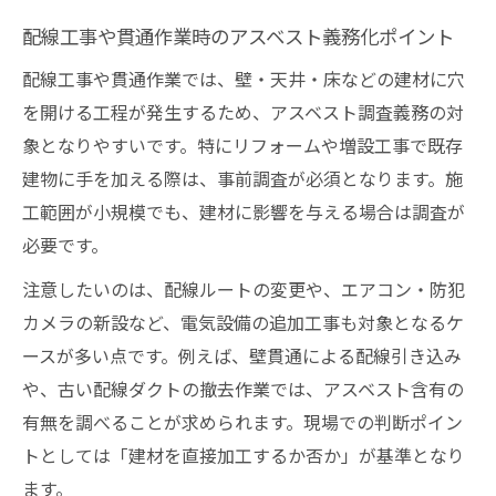
ブレーカー工事で注意したいアスベスト使
配線工事や貫通作業時のアスベスト義務化ポイント
用箇所
電気工事現場でのアスベストリスク判断ポ
配線工事や貫通作業では、壁・天井・床などの建材に穴
イント
を開ける工程が発生するため、アスベスト調査義務の対
象となりやすいです。特にリフォームや増設工事で既存
アスベスト事前調査の実務フローと電気工
建物に手を加える際は、事前調査が必須となります。施
事の関係
工範囲が小規模でも、建材に影響を与える場合は調査が
ブレーカー周辺配線工事でのアスベスト対
必要です。
策方法
注意したいのは、配線ルートの変更や、エアコン・防犯
電気設備改修時にアスベストを見逃さない
カメラの新設など、電気設備の追加工事も対象となるケ
実践例
ースが多い点です。例えば、壁貫通による配線引き込み
工事停止を防ぐアスベスト調査のポイント解説
や、古い配線ダクトの撤去作業では、アスベスト含有の
電気工事で工事停止を防ぐアスベスト調査
有無を調べることが求められます。現場での判断ポイン
の進め方
トとしては「建材を直接加工するか否か」が基準となり
調査義務違反による電気工事中断リスクを
ます。