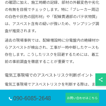
の確認に加え、施工時期の記録、部材の外観変色や劣化
の有無を目視でチェックします。特に「ブレーカー周辺
の白色や灰色の固形材」や「配線貫通部のパテ状物質」
は、アスベスト含有の疑いが強いため、サンプリング調
査が推奨されます。
過去の現場事例では、配線増設時に分電盤内の絶縁材か
らアスベストが検出され、工事が一時中断したケースも
存在します。こうしたリスクを回避するためには、着工
前の事前調査を徹底することが重要です。
電気工事現場でのアスベストリスク判断ポイント
電気工事現場でアスベストリスクを判断する際は、まず
築年数（2006年8月以前か）と改修履歴の有無を確認し
090-6085-2648
ます。アスベスト事前調査の義務が生じるかどうかは、
お問い合わせはこちら
工事対象部分の材質や用途によって異なります。