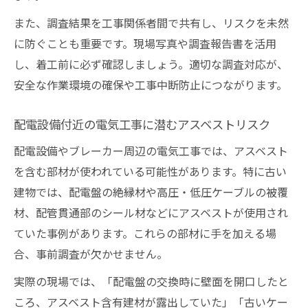
回避する
また、調査結果を工事関係者間で共有し、リスクを未然
電気工事のアスベスト対応で重要な報告・
に防ぐことも重要です。現場写真や調査報告書を活用
記録方法
し、着工前に必ず確認しましょう。適切な調査対応が、
アスベスト事前調査漏れを防ぐ現場管理チ
安全な作業環境の確保や工事中断防止につながります。
ェック
電気工事現場でのアスベスト対策の実務ア
配電設備付近の電気工事に潜むアスベストリスク
ドバイス
配電設備やブレーカー周辺の電気工事では、アスベスト
を含む部材が使われている可能性があります。特に古い
建物では、配電盤の絶縁材や高圧・低圧ケーブルの被覆
材、配管貫通部のシール材などにアスベストが使用され
ていた事例があります。これらの部材に手を加える場
合、事前調査が欠かせません。
実際の現場では、「配電盤の交換時に壁面を開口したと
ころ、アスベスト含有建材が露出していた」「古いケー