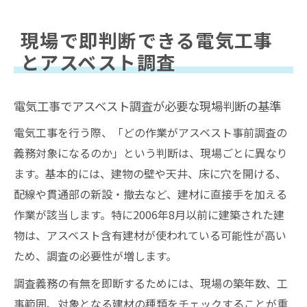
配線工事や貫通作業時のアスベスト義務化
ポイント
現場で即判断できる電気工事
配電設備付近の電気工事に潜むアスベスト
とアスベスト調査
リスク
アスベスト事前調査対象外となる電気工事
電気工事でアスベスト調査が必要な現場判断の基準
の特徴
電気工事を行う際、「どの作業がアスベスト事前調査の
アスベスト事前調査が必要な電気工事の見極め
義務対象になるのか」という判断は、現場ごとに異なり
方
ます。基本的には、建物の壁や天井、床に穴を開ける、
電気工事でアスベスト事前調査が必須とな
配線や貫通部の新設・撤去など、建材に直接手を加える
る条件
作業が該当します。特に2006年8月以前に建築された建
高圧ケーブルや配線工事とアスベストの関
物は、アスベスト含有建材が使われている可能性が高い
係性
ため、調査の必要性が増します。
アスベスト事前調査対象外工事を見抜く実
調査義務の有無を即断するためには、現場の築年数、工
務ポイント
事範囲、対象となる建材の種類をチェックすることが重