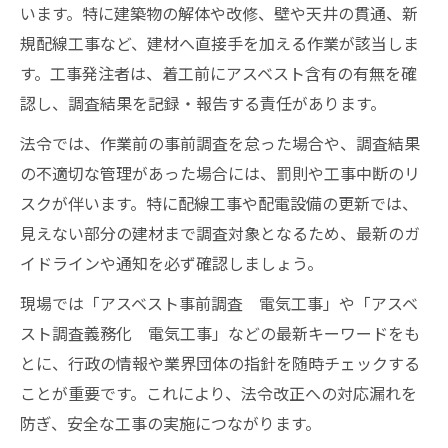
認手順
います。特に建築物の解体や改修、壁や天井の貫通、新
電気設備で考慮すべきアスベスト対応の基礎知
規配線工事など、建材へ直接手を加える作業が該当しま
識
す。工事発注者は、着工前にアスベスト含有の有無を確
電気設備にアスベストが使われる主な事例
認し、調査結果を記録・報告する責任があります。
と理由
法令では、作業前の事前調査を怠った場合や、調査結果
アスベストレベル3対応が求められる電気工
の不適切な管理があった場合には、罰則や工事中断のリ
事例
スクが伴います。特に配線工事や配電設備の更新では、
配電盤・ケーブルのアスベスト有無を見分
見えない部分の建材まで調査対象となるため、最新のガ
ける視点
イドラインや通知を必ず確認しましょう。
電気設備工事で実践すべきアスベスト対策
現場では「アスベスト事前調査 電気工事」や「アスベ
の基本
スト調査義務化 電気工事」などの最新キーワードをも
アスベスト事前調査で役立つ電気工事チェ
とに、行政の情報や業界団体の指針を随時チェックする
ックリスト
ことが重要です。これにより、法令改正への対応漏れを
ブレーカー周辺のアスベストリスクと実務対策
防ぎ、安全な工事の実施につながります。