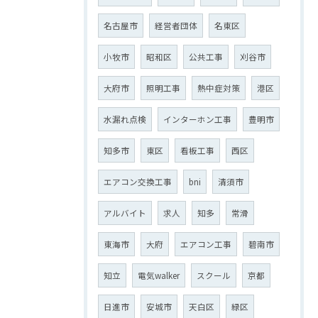
名古屋市
経営者団体
名東区
小牧市
昭和区
公共工事
刈谷市
大府市
照明工事
熱中症対策
港区
水漏れ点検
インターホン工事
豊明市
知多市
東区
看板工事
西区
エアコン交換工事
bni
清須市
アルバイト
求人
知多
常滑
東海市
大府
エアコン工事
碧南市
知立
電気walker
スクール
京都
日進市
安城市
天白区
緑区