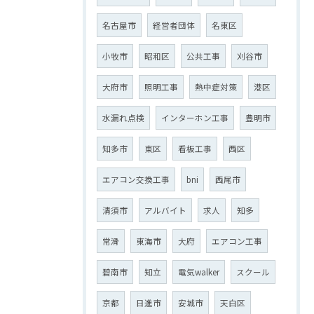
名古屋市
経営者団体
名東区
小牧市
昭和区
公共工事
刈谷市
大府市
照明工事
熱中症対策
港区
水漏れ点検
インターホン工事
豊明市
知多市
東区
看板工事
西区
エアコン交換工事
bni
西尾市
清須市
アルバイト
求人
知多
常滑
東海市
大府
エアコン工事
碧南市
知立
電気walker
スクール
京都
日進市
安城市
天白区