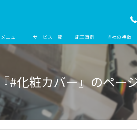
メニュー
サービス一覧
施工事例
当社の特徴
エアコン工事
エアコン
コンセント工事
配線
『#化粧カバー』のペー
ドアホン工事
リフォーム
照明工事
オフィス
防犯カメラ工事
新築