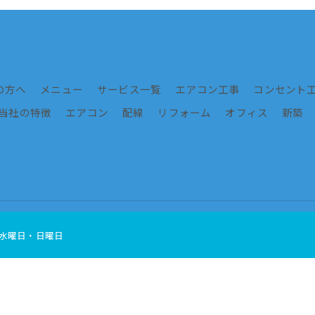
の方へ
メニュー
サービス一覧
エアコン工事
コンセント
当社の特徴
エアコン
配線
リフォーム
オフィス
新築
© 2026 愛知県名古屋周辺の電気工事ならvolts ALL RIGHTS RESERVED.
休日]水曜日・日曜日