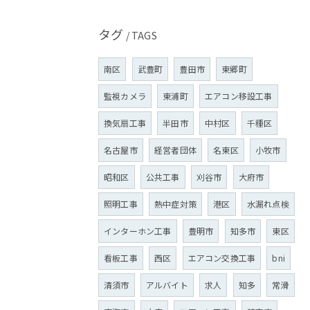
タグ
TAGS
南区
武豊町
豊田市
東郷町
監視カメラ
東浦町
エアコン移設工事
換気扇工事
半田市
中村区
千種区
名古屋市
経営者団体
名東区
小牧市
昭和区
公共工事
刈谷市
大府市
照明工事
熱中症対策
港区
水漏れ点検
インターホン工事
豊明市
知多市
東区
看板工事
西区
エアコン交換工事
bni
清須市
アルバイト
求人
知多
常滑