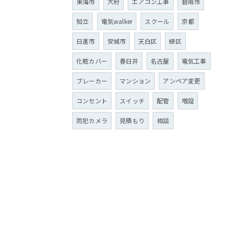
東海市
大府
エアコン工事
碧南市
知立
電気walker
スクール
京都
日進市
安城市
天白区
緑区
化粧カバー
春日井
名古屋
電気工事
ブレーカー
マンション
アンペア変更
コンセント
スイッチ
配管
増設
防犯カメラ
見積もり
相談