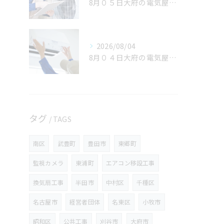
8月０５日大府の電気屋volts日記。刈谷市。豊田市のご依頼いただきありがとうございます。
2026/08/04
8月０４日大府の電気屋volts日記。名古屋居市ご依頼いただきありがとうございました。
タグ
TAGS
南区
武豊町
豊田市
東郷町
監視カメラ
東浦町
エアコン移設工事
換気扇工事
半田市
中村区
千種区
名古屋市
経営者団体
名東区
小牧市
昭和区
公共工事
刈谷市
大府市