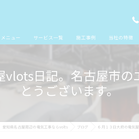
メニュー
サービス一覧
施工事例
当社の特徴
エアコン工事
エアコン
vlots日記。名古屋市
コンセント工事
配線
とうございます。
ドアホン工事
リフォーム
照明工事
オフィス
防犯カメラ工事
新築
愛知県名古屋周辺の電気工事ならvolts
ブログ
６月１３日大府の電気屋