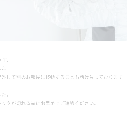
ます。
した。
度外して別のお部屋に移動することも請け負っております
。
した。
トックが切れる前にお早めにご連絡ください。
。