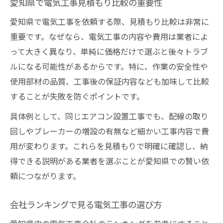
愛知県で電気工事見積もり比較の重要性
愛知県の登録業者から選ぶ安心の基準
愛知県で電気工事を依頼する際、見積もり比較は非常に
評判の良い電気工事店を見極める方法
重要です。なぜなら、電気工事の内容や費用は業者によ
会社ランキングの使い方と注意点
って大きく異なり、単純に価格だけで選ぶと後々トラブ
現地調査が丁寧な電気工事店の特徴
ルになる可能性があるからです。特に、作業の安全性や
評判が高い愛知県の電気工事とは
使用部材の品質、工事後の保証内容なども加味して比較
電気工事店の評判を客観的に比較する方法
することが失敗を防ぐポイントです。
愛知県の会社ランキングで信頼性を確認
具体例として、同じエアコン設置工事でも、配線の取り
登録業者一覧から選ぶ評判の良い業者
回しやブレーカーの増設の有無など細かい工事内容で費
用が変わります。これらを見積もりで明確に確認し、納
口コミと実績で選ぶ電気工事の安心感
得できる説明がある業者を選ぶことが愛知県での賢い依
近くの電気工事店の評価を調べるコツ
頼につながります。
電気工事の相場や適正価格を知る方法
電気工事の見積もり相場を正しく把握する
会社ランキングで見る電気工事の選び方
愛知県での電気工事費用の目安と動向