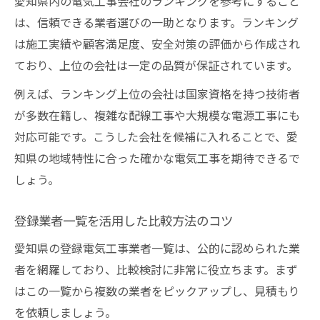
愛知県内の電気工事会社のランキングを参考にすること
1人工や日当の相場感を知る具体的な方法
は、信頼できる業者選びの一助となります。ランキング
登録業者一覧を活用した価格比較の仕方
は施工実績や顧客満足度、安全対策の評価から作成され
見積もり時に注意したい追加料金の落とし
ており、上位の会社は一定の品質が保証されています。
穴
例えば、ランキング上位の会社は国家資格を持つ技術者
愛知県で損しない電気工事依頼のコツ
が多数在籍し、複雑な配線工事や大規模な電源工事にも
電気工事の見積もりで損しないための交渉
対応可能です。こうした会社を候補に入れることで、愛
術
知県の地域特性に合った確かな電気工事を期待できるで
評判の良い業者を複数比較する重要性
しょう。
登録業者一覧で信頼性を見極める方法
登録業者一覧を活用した比較方法のコツ
アフターサービスまで確認する工事依頼の
流れ
愛知県の登録電気工事業者一覧は、公的に認められた業
者を網羅しており、比較検討に非常に役立ちます。まず
会社ランキングの最新情報の活用ポイント
はこの一覧から複数の業者をピックアップし、見積もり
登録業者選びで後悔しない秘訣を伝授
を依頼しましょう。
電気工事登録業者一覧の見方と注意点