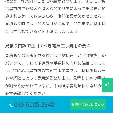
換など、作業内容ごとに料金が異なります。さらに、名
古屋市内でも緑区や港区などエリアによって出張費が加
算されるケースもあるため、事前確認が欠かせません。
見積もり時には、どの項目が必須で、どこまでが基本料
金に含まれているかを明確にしましょう。
見積り内訳で注目すべき電気工事費用の要点
見積もりの内訳を見る際には「材料費」と「作業費」の
バランス、そして予備費や手数料の有無に注目しましょ
う。特に名古屋市内の電気工事業者では、材料調達ルー
トや経験によって費用が異なります。見積もり書の明細
が細かく分かれているか、不明瞭な費用項目がないかを
必ず確認してください。
090-6085-2648
また、撤去費用や廃材処分費が別途必要な場合も多く、
お問い合わせはこちら
後になって追加請求されるケースもあるため注意が必要