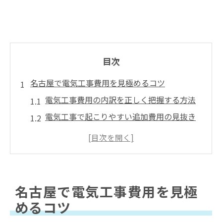
目次
名古屋で電気工事費用を見極めるコツ
電気工事費用の内訳を正しく把握する方法
電気工事で起こりやすい追加費用の見抜き
方
名古屋で信頼できる電気工事業者の選び方
電気工事の見積り比較で損をしないポイン
ト
名古屋で電気工事費用を見極
見落としがちな電気工事費用の注意点解説
めるコツ
電気工事の料金相場を徹底的に解説