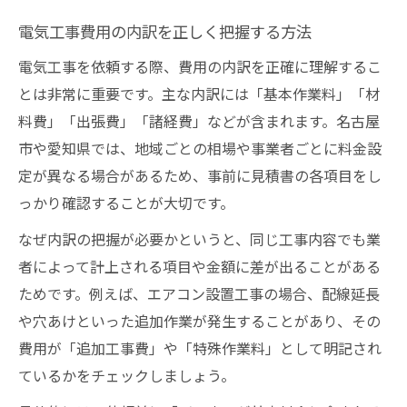
名古屋市での電気工事料金相場の最新傾向
電気工事費用の内訳を正しく把握する方法
電気工事の費用相場を判断するための基準
電気工事を依頼する際、費用の内訳を正確に理解するこ
工事内容別に異なる電気工事料金例の特徴
とは非常に重要です。主な内訳には「基本作業料」「材
電気配線や撤去費用の具体的な相場を解説
料費」「出張費」「諸経費」などが含まれます。名古屋
電気工事の基本料金と追加費用の違いとは
市や愛知県では、地域ごとの相場や事業者ごとに料金設
費用を抑える電気工事依頼のポイント
定が異なる場合があるため、事前に見積書の各項目をし
電気工事で費用を抑える適切な依頼方法
っかり確認することが大切です。
賢く選ぶ電気工事業者と費用節約の工夫
なぜ内訳の把握が必要かというと、同じ工事内容でも業
電気工事費用を下げるための交渉のコツ
者によって計上される項目や金額に差が出ることがある
ためです。例えば、エアコン設置工事の場合、配線延長
追加料金を防ぐ電気工事依頼前の確認事項
や穴あけといった追加作業が発生することがあり、その
費用削減に役立つ電気工事見積り比較の方
費用が「追加工事費」や「特殊作業料」として明記され
法
ているかをチェックしましょう。
工事内容別にわかる適正な費用感とは