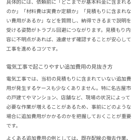
具体的には、依頼前に「どこまでが基本料金に含まれる
コンセント増設など電気工事別の費用感解
のか」「材料費は実費か定額か」「見積もりに含まれな
説
い費用があるか」などを質問し、納得できるまで説明を
分電盤交換・配線工事の費用相場の目安
受ける姿勢がトラブル回避につながります。見積もり内
照明設置や電気修理の適正価格を知る方法
容に不明点があれば、遠慮せず確認することが安心して
撤去費用が発生する電気工事の注意ポイン
工事を進めるコツです。
ト
工事項目ごとの電気工事費用比較ポイント
電気工事で起こりやすい追加費用の見抜き方
電気工事を頼む前に確認すべき注意点
電気工事では、当初の見積もりに含まれていない追加費
電気工事依頼前に確認すべき費用項目一覧
用が発生するケースも少なくありません。特に名古屋市
見積り内訳で注目すべき電気工事費用の要
の戸建てやマンション、店舗など、現場の状況によって
点
必要な作業が増えることがあるため、事前にどのような
電気工事業者選びで後悔しないための注意
場合に追加費用がかかるのかを把握しておくことが重要
点
です。
電気工事費用の追加請求を防ぐコツとは
よくある追加費用の例としては、既存配線の撤去作業、