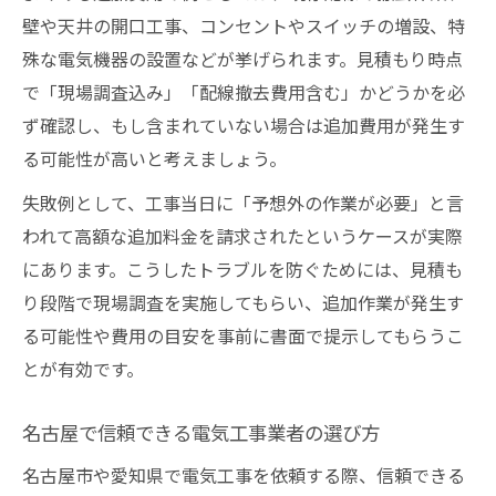
保証やアフターサービスの確認ポイント
壁や天井の開口工事、コンセントやスイッチの増設、特
殊な電気機器の設置などが挙げられます。見積もり時点
見積りトラブルを防ぐための実践知識
で「現場調査込み」「配線撤去費用含む」かどうかを必
電気工事見積りでよくあるトラブル事例
ず確認し、もし含まれていない場合は追加費用が発生す
見積り内容と工事範囲のすり合わせが重要
る可能性が高いと考えましょう。
電気工事費用に関する契約前確認リスト
失敗例として、工事当日に「予想外の作業が必要」と言
電気工事見積りトラブル回避のための対策
われて高額な追加料金を請求されたというケースが実際
信頼できる電気工事業者の見分け方を紹介
にあります。こうしたトラブルを防ぐためには、見積も
り段階で現場調査を実施してもらい、追加作業が発生す
る可能性や費用の目安を事前に書面で提示してもらうこ
とが有効です。
名古屋で信頼できる電気工事業者の選び方
名古屋市や愛知県で電気工事を依頼する際、信頼できる