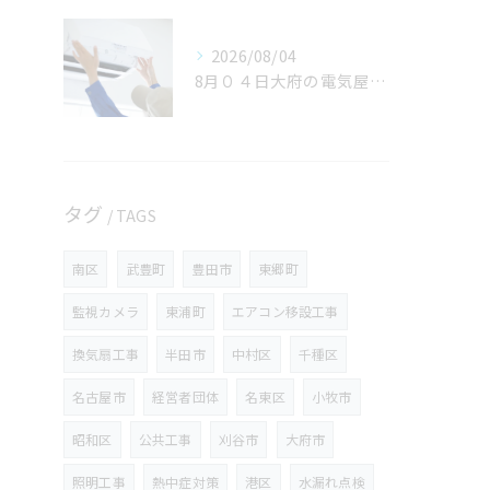
2026/08/04
8月０４日大府の電気屋volts日記。名古屋居市ご依頼いただきありがとうございました。
タグ
TAGS
南区
武豊町
豊田市
東郷町
監視カメラ
東浦町
エアコン移設工事
換気扇工事
半田市
中村区
千種区
名古屋市
経営者団体
名東区
小牧市
昭和区
公共工事
刈谷市
大府市
照明工事
熱中症対策
港区
水漏れ点検