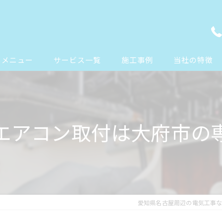
メニュー
サービス一覧
施工事例
当社の特徴
エアコン工事
エアコン
コンセント工事
配線
エアコン取付は大府市の
ドアホン工事
リフォーム
照明工事
オフィス
防犯カメラ工事
新築
愛知県名古屋周辺の電気工事ならv