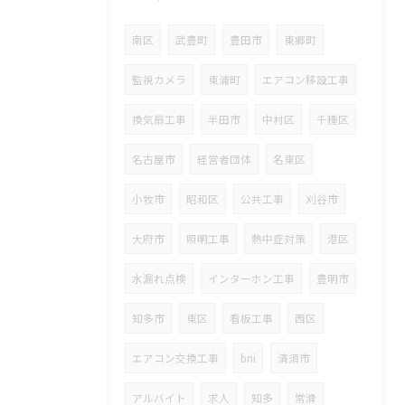
南区
武豊町
豊田市
東郷町
監視カメラ
東浦町
エアコン移設工事
換気扇工事
半田市
中村区
千種区
名古屋市
経営者団体
名東区
小牧市
昭和区
公共工事
刈谷市
大府市
照明工事
熱中症対策
港区
水漏れ点検
インターホン工事
豊明市
知多市
東区
看板工事
西区
エアコン交換工事
bni
清須市
アルバイト
求人
知多
常滑