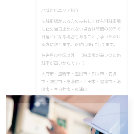
地域対応エリア紹介
※駐車場がある方のみもしくは有料駐車場
に止め当日止めれない場合は時間の関係で
日延べになる場合もあること了承いただけ
る方に限ります。路駐はNGにしてます。
名古屋市中区以外。（駐車場が高いのと路
駐率が高いからです。）
大府市・豊明市・豊田市・知立市・安城
市・刈谷市・常滑市・半田市・碧南市・清
須市・春日井市・東浦町
カテゴリー
CATEGORIES