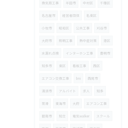
換気扇工事
半田市
中村区
千種区
名古屋市
経営者団体
名東区
小牧市
昭和区
公共工事
刈谷市
大府市
照明工事
熱中症対策
港区
水漏れ点検
インターホン工事
豊明市
知多市
東区
看板工事
西区
エアコン交換工事
bni
西尾市
清須市
アルバイト
求人
知多
常滑
東海市
大府
エアコン工事
碧南市
知立
電気walker
スクール