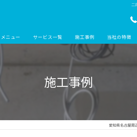
二
メニュー
サービス一覧
施工事例
当社の特徴
エアコン工事
エアコン
コンセント工事
配線
施工事例
ドアホン工事
リフォーム
照明工事
オフィス
防犯カメラ工事
新築
愛知県名古屋周辺